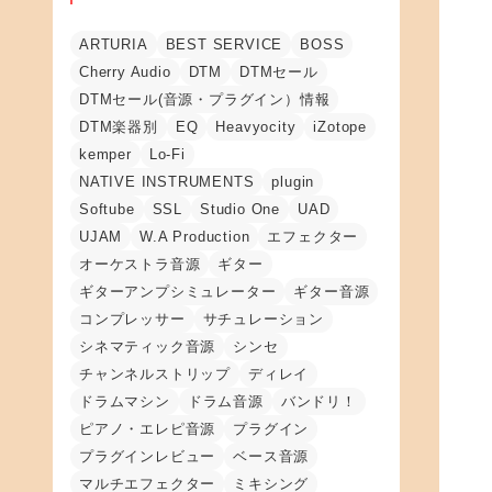
ARTURIA
BEST SERVICE
BOSS
Cherry Audio
DTM
DTMセール
DTMセール(音源・プラグイン）情報
DTM楽器別
EQ
Heavyocity
iZotope
kemper
Lo-Fi
NATIVE INSTRUMENTS
plugin
Softube
SSL
Studio One
UAD
UJAM
W.A Production
エフェクター
オーケストラ音源
ギター
ギターアンプシミュレーター
ギター音源
コンプレッサー
サチュレーション
シネマティック音源
シンセ
チャンネルストリップ
ディレイ
ドラムマシン
ドラム音源
バンドリ！
ピアノ・エレピ音源
プラグイン
プラグインレビュー
ベース音源
マルチエフェクター
ミキシング