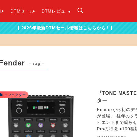
ル
DTMセール
DTMレビュー
026年最新DTMセール情報はこちらから！】
Fender
– tag –
『TONE MAS
エフェクター
ター
Fenderから初の
が登場。 往年のク
ビエントまで鳴らせる万
Proの特徴 ●100種