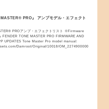
NE MASTER® PRO』 アンプモデル・エフェクト
MASTER® PROアンプ・エフェクトリスト ※Firmware
よる FENDER TONE MASTER PRO FIRMWARE AND
 UPDATES Tone Master Pro model manual:
assets.com/Damroot/Original/10018/OM_2274900000