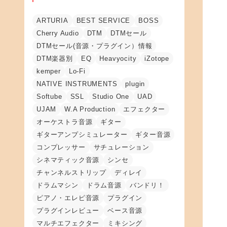
ARTURIA
BEST SERVICE
BOSS
Cherry Audio
DTM
DTMセール
DTMセール(音源・プラグイン）情報
DTM楽器別
EQ
Heavyocity
iZotope
kemper
Lo-Fi
NATIVE INSTRUMENTS
plugin
Softube
SSL
Studio One
UAD
UJAM
W.A Production
エフェクター
オーケストラ音源
ギター
ギターアンプシミュレーター
ギター音源
コンプレッサー
サチュレーション
シネマティック音源
シンセ
チャンネルストリップ
ディレイ
ドラムマシン
ドラム音源
バンドリ！
ピアノ・エレピ音源
プラグイン
プラグインレビュー
ベース音源
マルチエフェクター
ミキシング