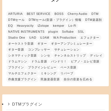
ARTURIA
BEST SERVICE
BOSS
Cherry Audio
DTM
DTMセール
DTMセール(音源・プラグイン）情報
DTM楽器別
EQ
Heavyocity
iZotope
kemper
Lo-Fi
NATIVE INSTRUMENTS
plugin
Softube
SSL
Studio One
UAD
UJAM
W.A Production
エフェクター
オーケストラ音源
ギター
ギターアンプシミュレーター
ギター音源
コンプレッサー
サチュレーション
シネマティック音源
シンセ
チャンネルストリップ
ディレイ
ドラムマシン
ドラム音源
バンドリ！
ピアノ・エレピ音源
プラグイン
プラグインレビュー
ベース音源
マルチエフェクター
ミキシング
リバーブ
作曲支援プラグイン
民族楽器音源
自分の音楽を広める
DTMプラグイン