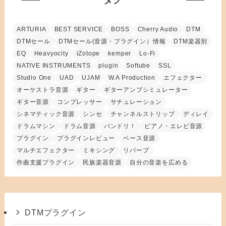
タグ
ARTURIA
BEST SERVICE
BOSS
Cherry Audio
DTM
DTMセール
DTMセール(音源・プラグイン）情報
DTM楽器別
EQ
Heavyocity
iZotope
kemper
Lo-Fi
NATIVE INSTRUMENTS
plugin
Softube
SSL
Studio One
UAD
UJAM
W.A Production
エフェクター
オーケストラ音源
ギター
ギターアンプシミュレーター
ギター音源
コンプレッサー
サチュレーション
シネマティック音源
シンセ
チャンネルストリップ
ディレイ
ドラムマシン
ドラム音源
バンドリ！
ピアノ・エレピ音源
プラグイン
プラグインレビュー
ベース音源
マルチエフェクター
ミキシング
リバーブ
作曲支援プラグイン
民族楽器音源
自分の音楽を広める
DTMプラグイン