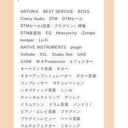
ARTURIA
BEST SERVICE
BOSS
Cherry Audio
DTM
DTMセール
DTMセール(音源・プラグイン）情報
DTM楽器別
EQ
Heavyocity
iZotope
kemper
Lo-Fi
NATIVE INSTRUMENTS
plugin
Softube
SSL
Studio One
UAD
UJAM
W.A Production
エフェクター
オーケストラ音源
ギター
ギターアンプシミュレーター
ギター音源
コンプレッサー
サチュレーション
シネマティック音源
シンセ
チャンネルストリップ
ディレイ
ドラムマシン
ドラム音源
バンドリ！
ピアノ・エレピ音源
プラグイン
プラグインレビュー
ベース音源
マルチエフェクター
ミキシング