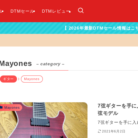
ル
DTMセール
DTMレビュー
【 2026年最新DTMセール情報はこちらから！】
Mayones
– category –
ギター
Mayones
7弦ギターを手に入
Mayones
弦モデル
7弦ギターを手に入れ
2021年6月2日