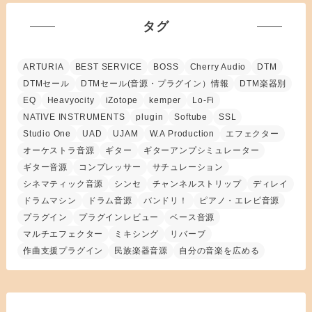
タグ
ARTURIA
BEST SERVICE
BOSS
Cherry Audio
DTM
DTMセール
DTMセール(音源・プラグイン）情報
DTM楽器別
EQ
Heavyocity
iZotope
kemper
Lo-Fi
NATIVE INSTRUMENTS
plugin
Softube
SSL
Studio One
UAD
UJAM
W.A Production
エフェクター
オーケストラ音源
ギター
ギターアンプシミュレーター
ギター音源
コンプレッサー
サチュレーション
シネマティック音源
シンセ
チャンネルストリップ
ディレイ
ドラムマシン
ドラム音源
バンドリ！
ピアノ・エレピ音源
プラグイン
プラグインレビュー
ベース音源
マルチエフェクター
ミキシング
リバーブ
作曲支援プラグイン
民族楽器音源
自分の音楽を広める