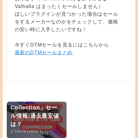
Valhalla はまったくセールしません）
ほしいプラグインが見つかった場合はセール
をするメーカーなのかをチェックして、価格
の安い時に入手したいですね！
今すぐDTMセールを見るにはこちらから
最新のDTMセールまとめ
「UAD 175B &
176 Tube
Compressor
Collection」セー
DTMプラグインおすすめ
ル情報!過去最安値
は？
2023年12月18日