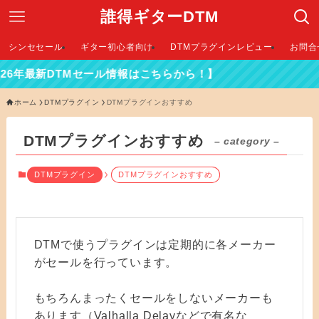
誰得ギターDTM
シンセセール
ギター初心者向け
DTMプラグインレビュー
お問合
026年最新DTMセール情報はこちらから！】
ホーム
DTMプラグイン
DTMプラグインおすすめ
DTMプラグインおすすめ
– category –
DTMプラグイン
DTMプラグインおすすめ
DTMで使うプラグインは定期的に各メーカー
がセールを行っています。
もちろんまったくセールをしないメーカーも
あります（Valhalla Delayなどで有名な