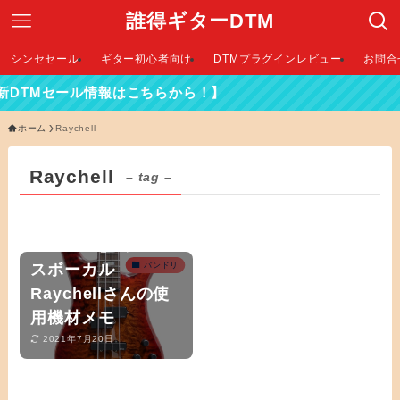
誰得ギターDTM
シンセセール
ギター初心者向け
DTMプラグインレビュー
お問合
最新DTMセール情報はこちらから！】
ホーム
Raychell
Raychell
– tag –
バンドリ！
「RAISE A
SUILEN 」のベー
スボーカル
バンドリ
Raychellさんの使
用機材メモ
2021年7月20日