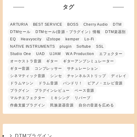
タグ
ARTURIA
BEST SERVICE
BOSS
Cherry Audio
DTM
DTMセール
DTMセール(音源・プラグイン）情報
DTM楽器別
EQ
Heavyocity
iZotope
kemper
Lo-Fi
NATIVE INSTRUMENTS
plugin
Softube
SSL
Studio One
UAD
UJAM
W.A Production
エフェクター
オーケストラ音源
ギター
ギターアンプシミュレーター
ギター音源
コンプレッサー
サチュレーション
シネマティック音源
シンセ
チャンネルストリップ
ディレイ
ドラムマシン
ドラム音源
バンドリ！
ピアノ・エレピ音源
プラグイン
プラグインレビュー
ベース音源
マルチエフェクター
ミキシング
リバーブ
作曲支援プラグイン
民族楽器音源
自分の音楽を広める
DTMプラグイン