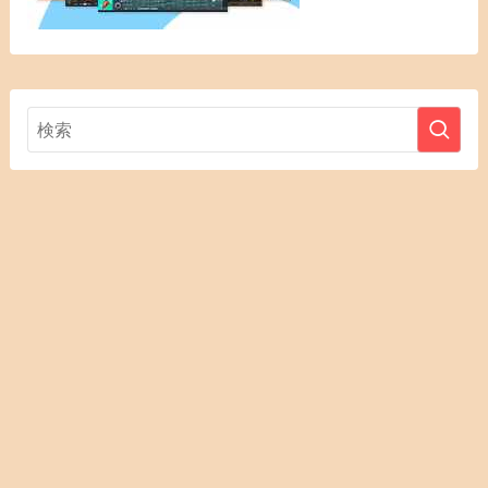
お問合せ・
DTM用語解
プライバシ
メニュー
HOME
DTMセール
運営者情報
レビュー依
トップへ
説
ーポリシー
頼
DTMセール会場はこちら
©
@2011–2025 guitar-type.com