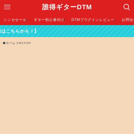
誰得ギターDTM
シンセセール
ギター初心者向け
DTMプラグインレビュー
お問合
はこちらから！】
ホーム
MAXON