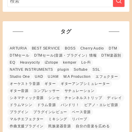
タグ
ARTURIA
BEST SERVICE
BOSS
Cherry Audio
DTM
DTMセール
DTMセール(音源・プラグイン）情報
DTM楽器別
EQ
Heavyocity
iZotope
kemper
Lo-Fi
NATIVE INSTRUMENTS
plugin
Softube
SSL
Studio One
UAD
UJAM
W.A Production
エフェクター
オーケストラ音源
ギター
ギターアンプシミュレーター
ギター音源
コンプレッサー
サチュレーション
シネマティック音源
シンセ
チャンネルストリップ
ディレイ
ドラムマシン
ドラム音源
バンドリ！
ピアノ・エレピ音源
プラグイン
プラグインレビュー
ベース音源
マルチエフェクター
ミキシング
リバーブ
作曲支援プラグイン
民族楽器音源
自分の音楽を広める