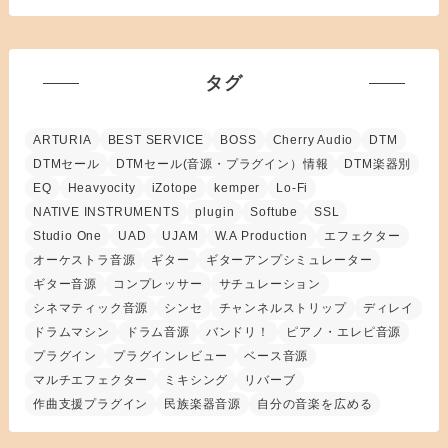
タグ
ARTURIA
BEST SERVICE
BOSS
Cherry Audio
DTM
DTMセール
DTMセール(音源・プラグイン）情報
DTM楽器別
EQ
Heavyocity
iZotope
kemper
Lo-Fi
NATIVE INSTRUMENTS
plugin
Softube
SSL
Studio One
UAD
UJAM
W.A Production
エフェクター
オーケストラ音源
ギター
ギターアンプシミュレーター
ギター音源
コンプレッサー
サチュレーション
シネマティック音源
シンセ
チャンネルストリップ
ディレイ
ドラムマシン
ドラム音源
バンドリ！
ピアノ・エレピ音源
プラグイン
プラグインレビュー
ベース音源
マルチエフェクター
ミキシング
リバーブ
作曲支援プラグイン
民族楽器音源
自分の音楽を広める