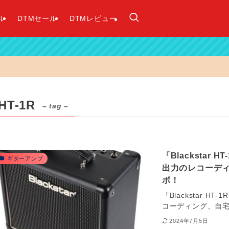
ル
DTMセール
DTMレビュー
HT-1R
– tag –
「Blackstar 
ギターアンプ
出力のレコーデ
ボ！
「Blackstar H
コーディング、自
2024年7月5日