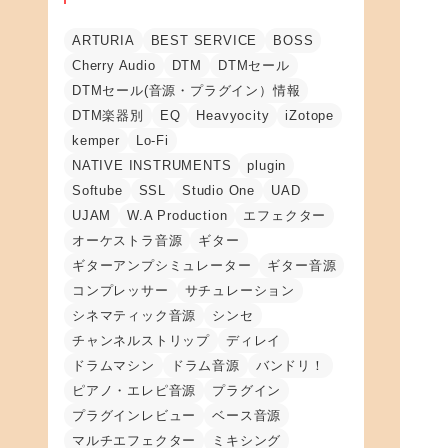
ARTURIA
BEST SERVICE
BOSS
Cherry Audio
DTM
DTMセール
DTMセール(音源・プラグイン）情報
DTM楽器別
EQ
Heavyocity
iZotope
kemper
Lo-Fi
NATIVE INSTRUMENTS
plugin
Softube
SSL
Studio One
UAD
UJAM
W.A Production
エフェクター
オーケストラ音源
ギター
ギターアンプシミュレーター
ギター音源
コンプレッサー
サチュレーション
シネマティック音源
シンセ
チャンネルストリップ
ディレイ
ドラムマシン
ドラム音源
バンドリ！
ピアノ・エレピ音源
プラグイン
プラグインレビュー
ベース音源
マルチエフェクター
ミキシング