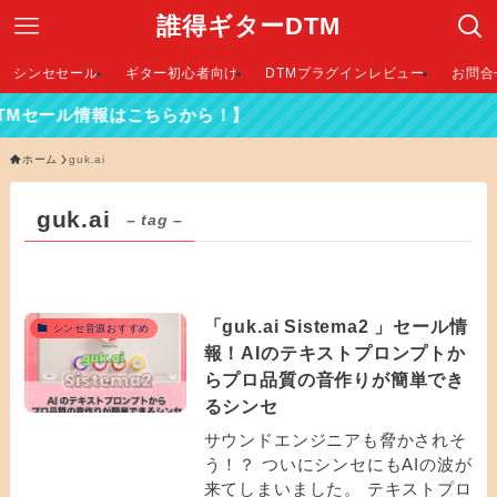
誰得ギターDTM
シンセセール
ギター初心者向け
DTMプラグインレビュー
お問合
TMセール情報はこちらから！】
ホーム
guk.ai
guk.ai
– tag –
「guk.ai Sistema2 」セール情
シンセ音源おすすめ
報！AIのテキストプロンプトか
らプロ品質の音作りが簡単でき
るシンセ
サウンドエンジニアも脅かされそ
う！？ ついにシンセにもAIの波が
来てしまいました。 テキストプロ