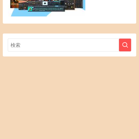
お問合せ・
DTM用語解
プライバシ
メニュー
HOME
DTMセール
運営者情報
レビュー依
トップへ
説
ーポリシー
頼
DTMセール会場はこちら
©
@2011–2025 guitar-type.com