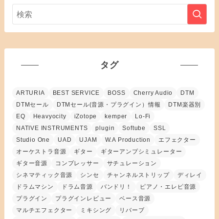
タグ
ARTURIA
BEST SERVICE
BOSS
Cherry Audio
DTM
DTMセール
DTMセール(音源・プラグイン）情報
DTM楽器別
EQ
Heavyocity
iZotope
kemper
Lo-Fi
NATIVE INSTRUMENTS
plugin
Softube
SSL
Studio One
UAD
UJAM
W.A Production
エフェクター
オーケストラ音源
ギター
ギターアンプシミュレーター
ギター音源
コンプレッサー
サチュレーション
シネマティック音源
シンセ
チャンネルストリップ
ディレイ
ドラムマシン
ドラム音源
バンドリ！
ピアノ・エレピ音源
プラグイン
プラグインレビュー
ベース音源
マルチエフェクター
ミキシング
リバーブ