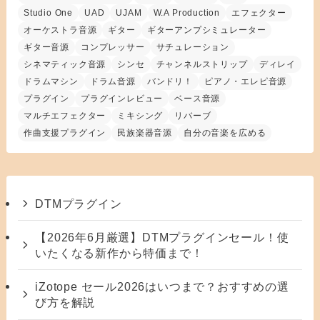
Studio One
UAD
UJAM
W.A Production
エフェクター
オーケストラ音源
ギター
ギターアンプシミュレーター
ギター音源
コンプレッサー
サチュレーション
シネマティック音源
シンセ
チャンネルストリップ
ディレイ
ドラムマシン
ドラム音源
バンドリ！
ピアノ・エレピ音源
プラグイン
プラグインレビュー
ベース音源
マルチエフェクター
ミキシング
リバーブ
作曲支援プラグイン
民族楽器音源
自分の音楽を広める
DTMプラグイン
【2026年6月厳選】DTMプラグインセール！使
いたくなる新作から特価まで！
iZotope セール2026はいつまで？おすすめの選
び方を解説