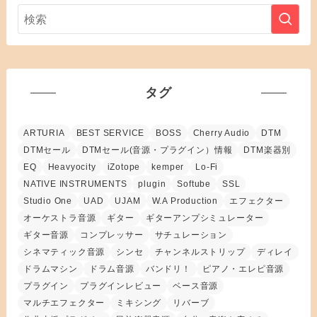
タグ
ARTURIA
BEST SERVICE
BOSS
Cherry Audio
DTM
DTMセール
DTMセール(音源・プラグイン）情報
DTM楽器別
EQ
Heavyocity
iZotope
kemper
Lo-Fi
NATIVE INSTRUMENTS
plugin
Softube
SSL
Studio One
UAD
UJAM
W.A Production
エフェクター
オーケストラ音源
ギター
ギターアンプシミュレーター
ギター音源
コンプレッサー
サチュレーション
シネマティック音源
シンセ
チャンネルストリップ
ディレイ
ドラムマシン
ドラム音源
バンドリ！
ピアノ・エレピ音源
プラグイン
プラグインレビュー
ベース音源
マルチエフェクター
ミキシング
リバーブ