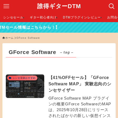
誰得ギターDTM
シンセセール
ギター初心者向け
DTMプラグインレビュー
お問合
TMセール情報はこちらから！】
ホーム
GForce Software
GForce Software
– tag –
【41%OFFセール】「GForce
シンセ音源おすすめ
Software MAP」 実験志向のシ
ンセサイザー
GForce Software MAP プラグイ
ンの概要GForce SoftwareのMAP
は、2025年10月28日にリリース
されたばかりの新しい仮想インス