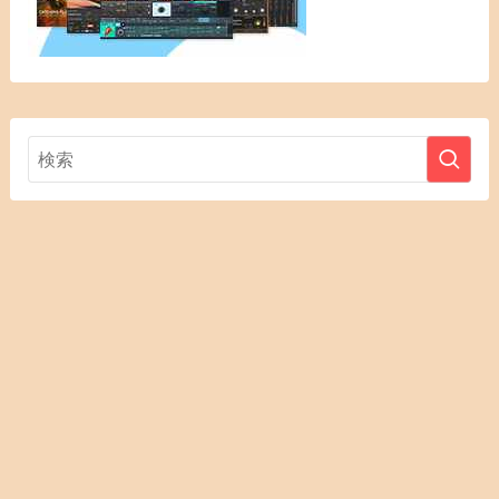
お問合せ・
DTM用語解
プライバシ
メニュー
HOME
DTMセール
運営者情報
レビュー依
トップへ
説
ーポリシー
頼
DTMセール会場はこちら
©
@2011–2025 guitar-type.com