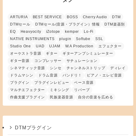
ARTURIA
BEST SERVICE
BOSS
Cherry Audio
DTM
DTMセール
DTMセール(音源・プラグイン）情報
DTM楽器別
EQ
Heavyocity
iZotope
kemper
Lo-Fi
NATIVE INSTRUMENTS
plugin
Softube
SSL
Studio One
UAD
UJAM
W.A Production
エフェクター
オーケストラ音源
ギター
ギターアンプシミュレーター
ギター音源
コンプレッサー
サチュレーション
シネマティック音源
シンセ
チャンネルストリップ
ディレイ
ドラムマシン
ドラム音源
バンドリ！
ピアノ・エレピ音源
プラグイン
プラグインレビュー
ベース音源
マルチエフェクター
ミキシング
リバーブ
作曲支援プラグイン
民族楽器音源
自分の音楽を広める
DTMプラグイン