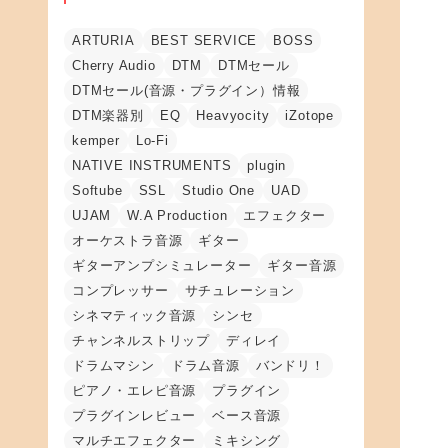
ARTURIA
BEST SERVICE
BOSS
Cherry Audio
DTM
DTMセール
DTMセール(音源・プラグイン）情報
DTM楽器別
EQ
Heavyocity
iZotope
kemper
Lo-Fi
NATIVE INSTRUMENTS
plugin
Softube
SSL
Studio One
UAD
UJAM
W.A Production
エフェクター
オーケストラ音源
ギター
ギターアンプシミュレーター
ギター音源
コンプレッサー
サチュレーション
シネマティック音源
シンセ
チャンネルストリップ
ディレイ
ドラムマシン
ドラム音源
バンドリ！
ピアノ・エレピ音源
プラグイン
プラグインレビュー
ベース音源
マルチエフェクター
ミキシング