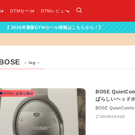
ル
DTMセール
DTMレビュー
6年最新DTMセール情報はこちらから！】
BOSE
– tag –
BOSE QuietCo
DTMに必要な機材
ばらしいヘッド
BOSE QuietComf
2024年3月26日