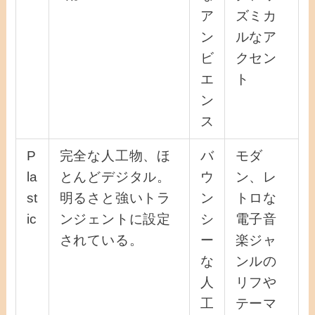
ア
ズミカ
ン
ルなア
ビ
クセン
エ
ト
ン
ス
P
完全な人工物、ほ
バ
モダ
la
とんどデジタル。
ウ
ン、レ
st
明るさと強いトラ
ン
トロな
ic
ンジェントに設定
シ
電子音
されている。
ー
楽ジャ
な
ンルの
人
リフや
工
テーマ