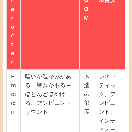
h
O
ル目安
a
O
r
M
a
c
t
e
r
E
暗いが温かみがあ
木
シネマ
m
る、響きがある –
造
ティッ
ot
ほとんどぼやけ
の
ク、ア
io
る、アンビエント
部
ンビエ
n
サウンド
屋
ント、
インテ
ィメー