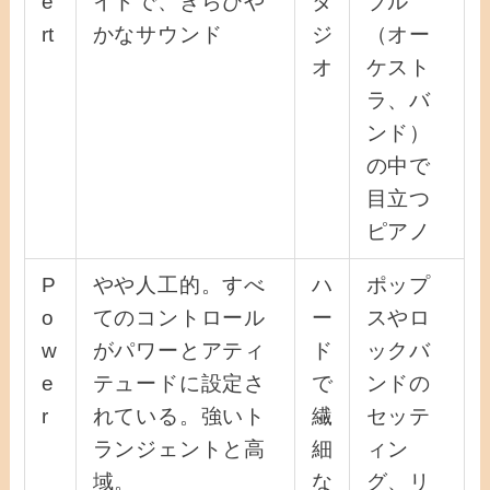
e
イドで、きらびや
タ
ブル
rt
かなサウンド
ジ
（オー
オ
ケスト
ラ、バ
ンド）
の中で
目立つ
ピアノ
P
やや人工的。すべ
ハ
ポップ
o
てのコントロール
ー
スやロ
w
がパワーとアティ
ド
ックバ
e
テュードに設定さ
で
ンドの
r
れている。強いト
繊
セッテ
ランジェントと高
細
ィン
域。
な
グ、リ