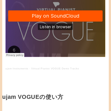
ujam Instruments
·
Virtual Pianist VOGUE Demo Tracks
ujam VOGUEの使い方