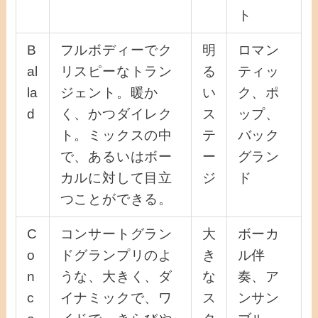
ト
B
フルボディーでク
明
ロマン
al
リスピーなトラン
る
ティッ
la
ジェント。暖か
い
ク、ポ
d
く、かつダイレク
ス
ップ、
ト。ミックスの中
テ
バック
で、あるいはボー
ー
グラン
カルに対して目立
ジ
ド
つことができる。
C
コンサートグラン
大
ボーカ
o
ドグランプリのよ
き
ル伴
n
うな、大きく、ダ
な
奏、ア
c
イナミックで、ワ
ス
ンサン