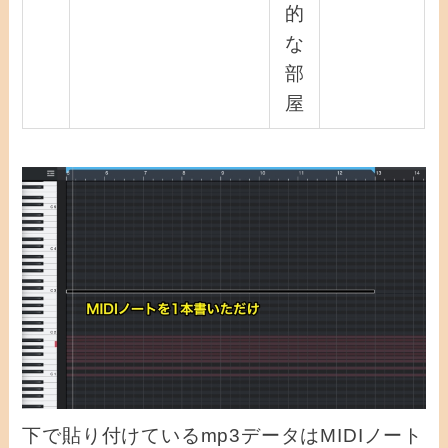
的
な
部
屋
下で貼り付けているmp3データはMIDIノート