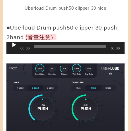
Uberloud Drum push50 clipper 30 nice
■Uberloud Drum push50 clipper 30 push
2band
(音量注意）
音
00:00
00:00
声
プ
レ
ー
ヤ
ー