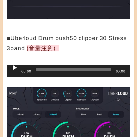
■Uberloud Drum push50 clipper 30 Stress
3band
(音量注意）
音
00:00
00:00
声
プ
レ
ー
ヤ
ー