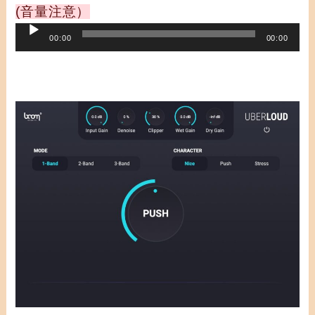
レ
(音量注意）
ー
音
00:00
00:00
ヤ
声
ー
プ
レ
ー
ヤ
ー