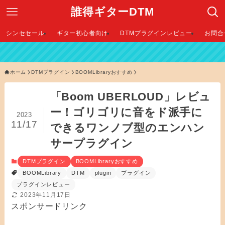
誰得ギターDTM
シンセセール
ギター初心者向け
DTMプラグインレビュー
お問合
【 2
ホーム
DTMプラグイン
BOOMLibraryおすすめ
「Boom UBERLOUD」レビュ
ー！ゴリゴリに音をド派手に
2023
11/17
できるワンノブ型のエンハン
サープラグイン
DTMプラグイン
BOOMLibraryおすすめ
BOOMLibrary
DTM
plugin
プラグイン
プラグインレビュー
2023年11月17日
スポンサードリンク