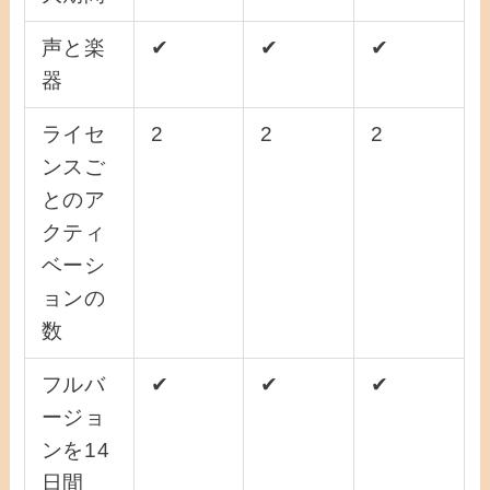
声と楽
✔
✔
✔
器
ライセ
2
2
2
ンスご
とのア
クティ
ベーシ
ョンの
数
フルバ
✔
✔
✔
ージョ
ンを14
日間