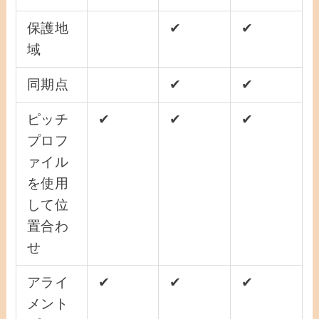
保護地
✔
✔
域
同期点
✔
✔
ピッチ
✔
✔
✔
プロフ
ァイル
を使用
して位
置合わ
せ
アライ
✔
✔
✔
メント