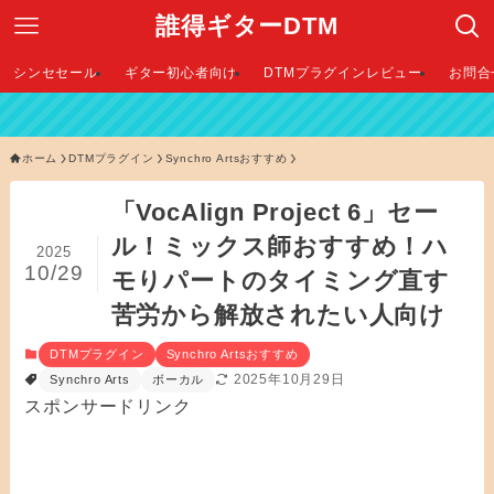
誰得ギターDTM
シンセセール
ギター初心者向け
DTMプラグインレビュー
お問合
【 
ホーム
DTMプラグイン
Synchro Artsおすすめ
「VocAlign Project 6」セー
ル！ミックス師おすすめ！ハ
2025
10/29
モりパートのタイミング直す
苦労から解放されたい人向け
DTMプラグイン
Synchro Artsおすすめ
2025年10月29日
Synchro Arts
ボーカル
スポンサードリンク