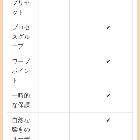
プリセ
ット
プロセ
✔
スグル
ープ
ワープ
✔
ポイン
ト
一時的
✔
な保護
自然な
✔
響きの
オーデ