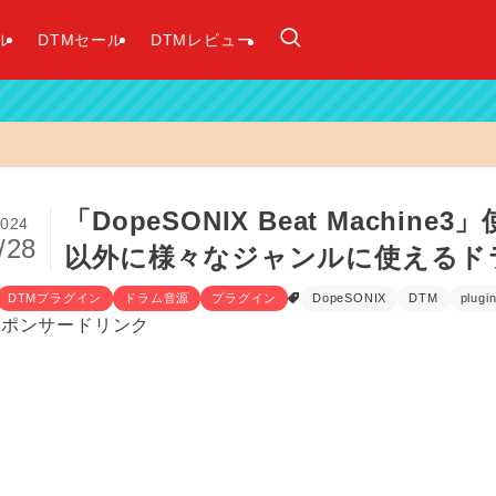
ル
DTMセール
DTMレビュー
「DopeSONIX Beat Machi
024
/28
以外に様々なジャンルに使えるド
DTMプラグイン
ドラム音源
プラグイン
DopeSONIX
DTM
plugi
スポンサードリンク