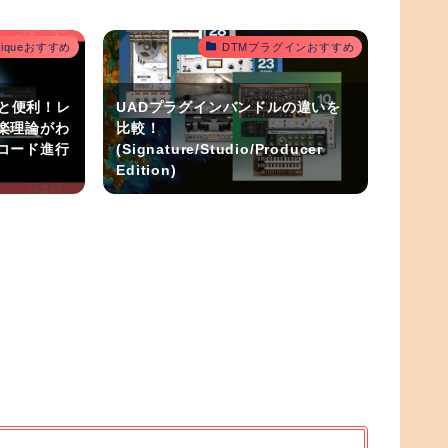
outiqueおすすめ
DTMプラグインおすすめ
うと便利！レ
UADプラグインバンドルの違いを
楽理論がわ
比較！
コード進行
(Signature/Studio/Producer
Edition)