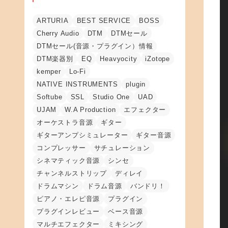
ARTURIA
BEST SERVICE
BOSS
Cherry Audio
DTM
DTMセール
DTMセール(音源・プラグイン）情報
DTM楽器別
EQ
Heavyocity
iZotope
kemper
Lo-Fi
NATIVE INSTRUMENTS
plugin
Softube
SSL
Studio One
UAD
UJAM
W.A Production
エフェクター
オーケストラ音源
ギター
ギターアンプシミュレーター
ギター音源
コンプレッサー
サチュレーション
シネマティック音源
シンセ
チャンネルストリップ
ディレイ
ドラムマシン
ドラム音源
バンドリ！
ピアノ・エレピ音源
プラグイン
プラグインレビュー
ベース音源
マルチエフェクター
ミキシング