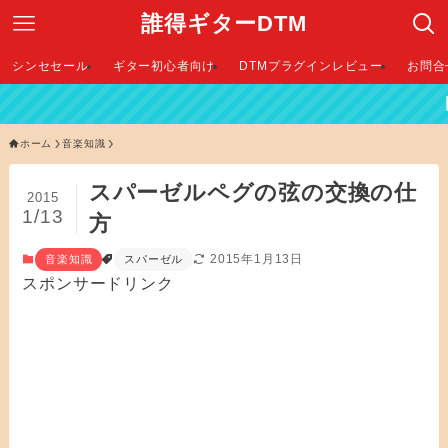
誰得ギターDTM
シンセセール
ギター初心者向け
DTMプラグインレビュー
お問合
【 2026年最
ホーム
音楽知識
スパーゼルペグの弦の交換の仕
2015
1/13
方
2015年1月13日
音楽知識
スパーゼル
スポンサードリンク