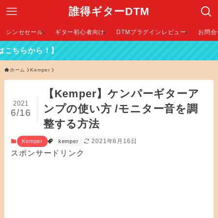
誰得ギターDTM
シンセセール
ギター初心者向け
DTMプラグインレビュー
お問合
ホーム
Kemper
【Kemper】ケンパーギターア
2021
ンプの使い方 /モニター音を調
6/16
整する方法
2021年6月16日
Kemper
kemper
スポンサードリンク