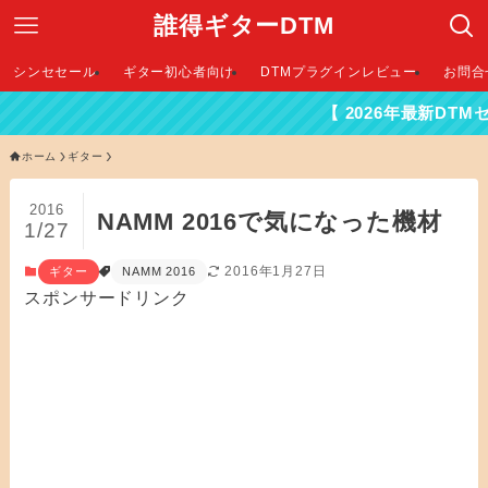
誰得ギターDTM
シンセセール
ギター初心者向け
DTMプラグインレビュー
お問合
【 2026年最新DTMセール情報
ホーム
ギター
2016
NAMM 2016で気になった機材
1/27
2016年1月27日
ギター
NAMM 2016
スポンサードリンク