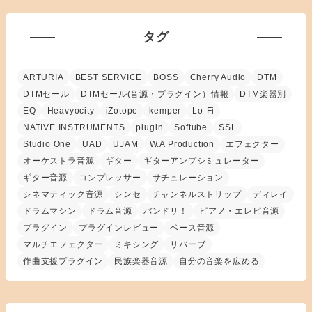
タグ
ARTURIA
BEST SERVICE
BOSS
Cherry Audio
DTM
DTMセール
DTMセール(音源・プラグイン）情報
DTM楽器別
EQ
Heavyocity
iZotope
kemper
Lo-Fi
NATIVE INSTRUMENTS
plugin
Softube
SSL
Studio One
UAD
UJAM
W.A Production
エフェクター
オーケストラ音源
ギター
ギターアンプシミュレーター
ギター音源
コンプレッサー
サチュレーション
シネマティック音源
シンセ
チャンネルストリップ
ディレイ
ドラムマシン
ドラム音源
バンドリ！
ピアノ・エレピ音源
プラグイン
プラグインレビュー
ベース音源
マルチエフェクター
ミキシング
リバーブ
作曲支援プラグイン
民族楽器音源
自分の音楽を広める