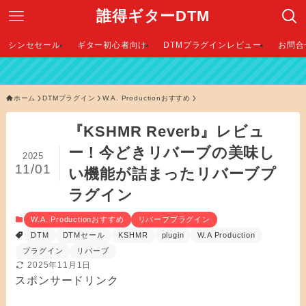
誰得ギターDTM
シンセセール
ギター初心者向け
DTMプラグインレビュー
お問合
【 
ホーム
DTMプラグイン
W.A. Productionおすすめ
『KSHMR Reverb』レビュ
ー！今どきリバーブの美味し
2025
11/01
い機能が詰まったリバーブプ
ラグイン
W.A. Productionおすすめ
リバーブプラグイン
DTM
DTMセール
KSHMR
plugin
W.A Production
プラグイン
リバーブ
2025年11月1日
スポンサードリンク