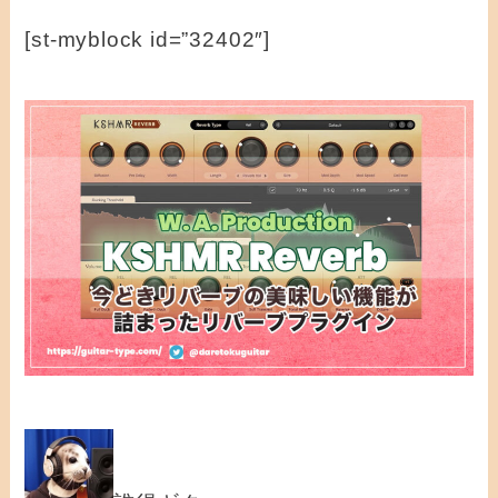
[st-myblock id=”32402″]