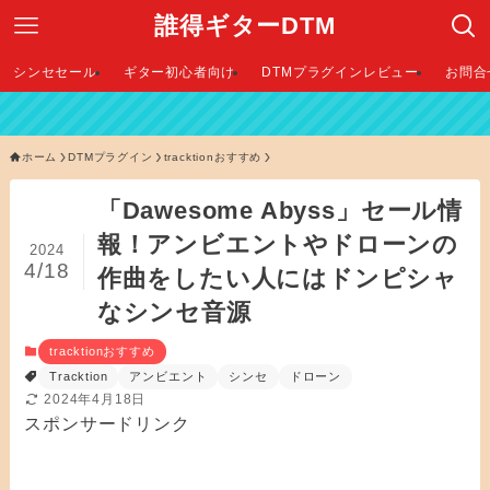
誰得ギターDTM
シンセセール
ギター初心者向け
DTMプラグインレビュー
お問合
【
ホーム
DTMプラグイン
tracktionおすすめ
「Dawesome Abyss」セール情
報！アンビエントやドローンの
2024
4/18
作曲をしたい人にはドンピシャ
なシンセ音源
tracktionおすすめ
Tracktion
アンビエント
シンセ
ドローン
2024年4月18日
スポンサードリンク