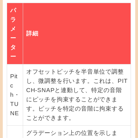
パ
ラ
メ
詳細
ー
タ
ー
オフセットピッチを半音単位で調整
Pit
し、微調整を行います。これは、PIT
c
CH-SNAPと連動して、特定の音階
h・
にピッチを拘束することができま
TU
す。ピッチを特定の音階に拘束する
NE
ことができます。
グラデーション上の位置を示しま