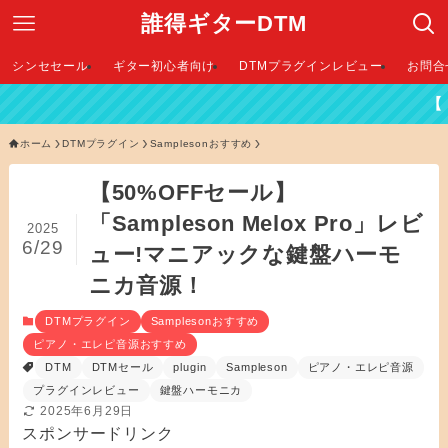
誰得ギターDTM
シンセセール
ギター初心者向け
DTMプラグインレビュー
お問合
【 2026年最新DT
ホーム
DTMプラグイン
Samplesonおすすめ
【50%OFFセール】
「Sampleson Melox Pro」レビ
2025
6/29
ュー!マニアックな鍵盤ハーモ
ニカ音源！
DTMプラグイン
Samplesonおすすめ
ピアノ・エレピ音源おすすめ
DTM
DTMセール
plugin
Sampleson
ピアノ・エレピ音源
プラグインレビュー
鍵盤ハーモニカ
2025年6月29日
スポンサードリンク