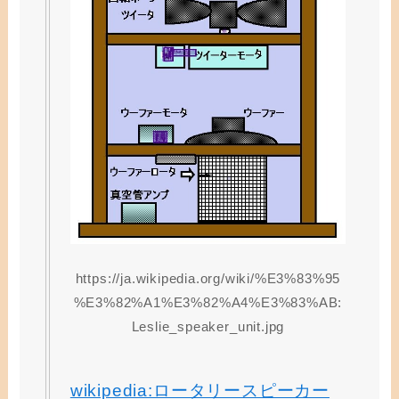
https://ja.wikipedia.org/wiki/%E3%83%95
%E3%82%A1%E3%82%A4%E3%83%AB:
Leslie_speaker_unit.jpg
wikipedia:ロータリースピーカー