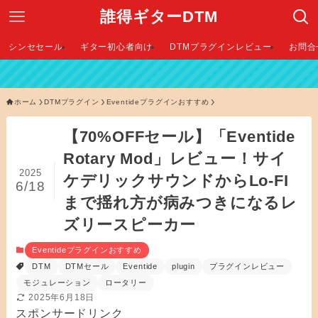
誰得ギターDTM
シンセセール
ギター初心者向け
DTMプラグインレビュー
お問合
【 202
ホーム
DTMプラグイン
Eventideプラグインおすすめ
【70%OFFセール】「Eventide
Rotary Mod」レビュー！サイ
2025
ケデリックサウンドからLo-FI
6/18
まで揺れ方が病みつきになるレ
ズリースピーカー
Eventideプラグインおすすめ
DTM
DTMセール
Eventide
plugin
プラグインレビュー
モジュレーション
ロータリー
2025年6月18日
スポンサードリンク