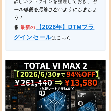
欲しいプラグインを整理しておき、
セ
ール情報を見逃さないようにしましょ
う！
【
2026年】DTMプラ
最新の
グインセール
はこちら