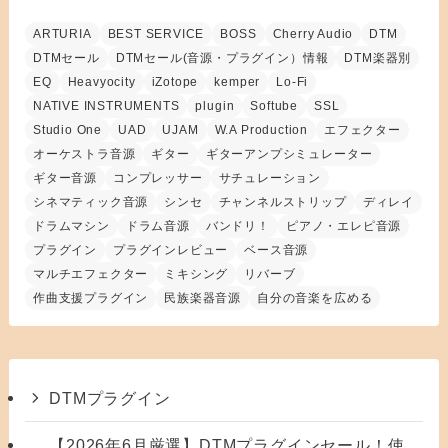
ARTURIA
BEST SERVICE
BOSS
Cherry Audio
DTM
DTMセール
DTMセール(音源・プラグイン）情報
DTM楽器別
EQ
Heavyocity
iZotope
kemper
Lo-Fi
NATIVE INSTRUMENTS
plugin
Softube
SSL
Studio One
UAD
UJAM
W.A Production
エフェクター
オーケストラ音源
ギター
ギターアンプシミュレーター
ギター音源
コンプレッサー
サチュレーション
シネマティック音源
シンセ
チャンネルストリップ
ディレイ
ドラムマシン
ドラム音源
バンドリ！
ピアノ・エレピ音源
プラグイン
プラグインレビュー
ベース音源
マルチエフェクター
ミキシング
リバーブ
作曲支援プラグイン
民族楽器音源
自分の音楽を広める
DTMプラグイン
【2026年6月厳選】DTMプラグインセール！使