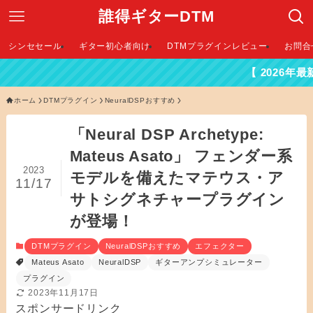
誰得ギターDTM
シンセセール
ギター初心者向け
DTMプラグインレビュー
お問合
【 2026年最新DTMセー
ホーム
DTMプラグイン
NeuralDSPおすすめ
「Neural DSP Archetype:
Mateus Asato」 フェンダー系
2023
モデルを備えたマテウス・ア
11/17
サトシグネチャープラグイン
が登場！
DTMプラグイン
NeuralDSPおすすめ
エフェクター
Mateus Asato
NeuralDSP
ギターアンプシミュレーター
プラグイン
2023年11月17日
スポンサードリンク