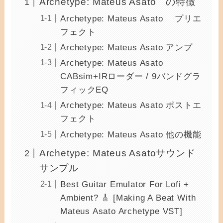
Archetype: Mateus Asato の特徴
Archetype: Mateus Asato プリエ
フェクト
Archetype: Mateus Asato アンプ
Archetype: Mateus Asato
CABsim+IRローダー / 9バンドグラ
フィックEQ
Archetype: Mateus Asato ポストエ
フェクト
Archetype: Mateus Asato 他の機能
Archetype: Mateus Asatoサウンド
サンプル
Best Guitar Emulator For Lofi +
Ambient? 🎸 [Making A Beat With
Mateus Asato Archetype VST]