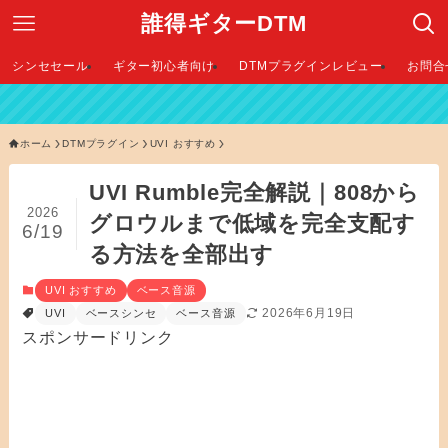
誰得ギターDTM
シンセセール
ギター初心者向け
DTMプラグインレビュー
お問合
【
ホーム
DTMプラグイン
UVI おすすめ
UVI Rumble完全解説｜808から
2026
グロウルまで低域を完全支配す
6/19
る方法を全部出す
UVI おすすめ
ベース音源
2026年6月19日
UVI
ベースシンセ
ベース音源
スポンサードリンク