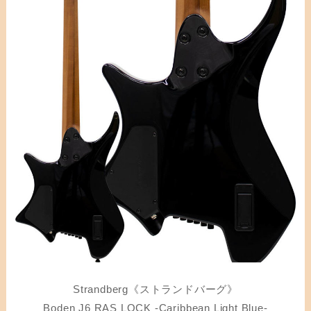
Strandberg《ストランドバーグ》
Boden J6 RAS LOCK -Caribbean Light Blue-