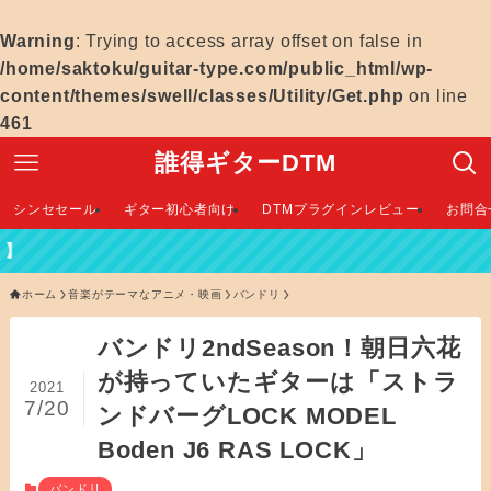
Warning
: Trying to access array offset on false in
/home/saktoku/guitar-type.com/public_html/wp-
content/themes/swell/classes/Utility/Get.php
on line
461
誰得ギターDTM
シンセセール
ギター初心者向け
DTMプラグインレビュー
お問合
ホーム
音楽がテーマなアニメ・映画
バンドリ
バンドリ2ndSeason！朝日六花
が持っていたギターは「ストラ
2021
7/20
ンドバーグLOCK MODEL
Boden J6 RAS LOCK」
バンドリ