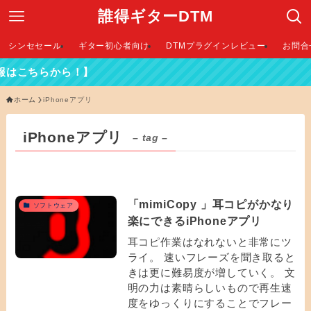
誰得ギターDTM
シンセセール
ギター初心者向け
DTMプラグインレビュー
お問合
はこちらから！】
ホーム
iPhoneアプリ
iPhoneアプリ
– tag –
「mimiCopy 」耳コピがかなり
ソフトウェア
楽にできるiPhoneアプリ
耳コピ作業はなれないと非常にツ
ライ。 速いフレーズを聞き取ると
きは更に難易度が増していく。 文
明の力は素晴らしいもので再生速
度をゆっくりにすることでフレー