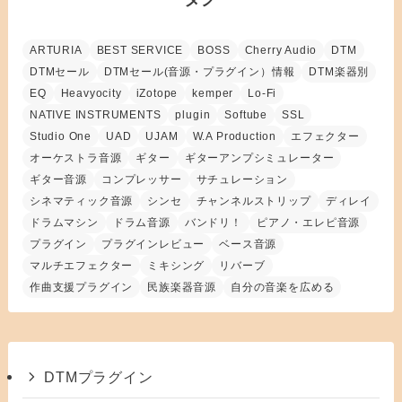
ARTURIA
BEST SERVICE
BOSS
Cherry Audio
DTM
DTMセール
DTMセール(音源・プラグイン）情報
DTM楽器別
EQ
Heavyocity
iZotope
kemper
Lo-Fi
NATIVE INSTRUMENTS
plugin
Softube
SSL
Studio One
UAD
UJAM
W.A Production
エフェクター
オーケストラ音源
ギター
ギターアンプシミュレーター
ギター音源
コンプレッサー
サチュレーション
シネマティック音源
シンセ
チャンネルストリップ
ディレイ
ドラムマシン
ドラム音源
バンドリ！
ピアノ・エレピ音源
プラグイン
プラグインレビュー
ベース音源
マルチエフェクター
ミキシング
リバーブ
作曲支援プラグイン
民族楽器音源
自分の音楽を広める
DTMプラグイン