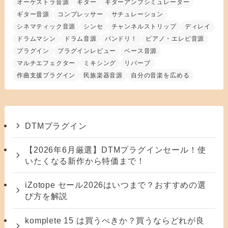
オーケストラ音源
ギター
ギターアンプシミュレーター
ギター音源
コンプレッサー
サチュレーション
シネマティック音源
シンセ
チャンネルストリップ
ディレイ
ドラムマシン
ドラム音源
バンドリ！
ピアノ・エレピ音源
プラグイン
プラグインレビュー
ベース音源
マルチエフェクター
ミキシング
リバーブ
作曲支援プラグイン
民族楽器音源
自分の音楽を広める
DTMプラグイン
【2026年6月厳選】DTMプラグインセール！使
いたくなる新作から特価まで！
iZotope セール2026はいつまで？おすすめの選
び方を解説
komplete 15 は買うべきか？買うならどれが良