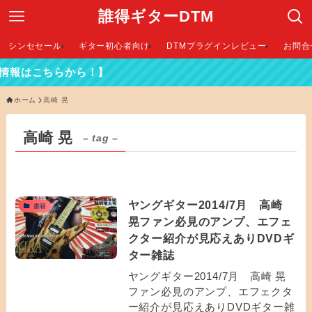
誰得ギターDTM
シンセセール
ギター初心者向け
DTMプラグインレビュー
お問合
情報はこちらから！】
ホーム
高崎 晃
高崎 晃
– tag –
ヤングギター2014/7月 高崎
書籍
晃ファン必見のアンプ、エフェ
クター紹介が見応えありDVDギ
ター雑誌
ヤングギター2014/7月 高崎 晃
ファン必見のアンプ、エフェクタ
ー紹介が見応えありDVDギター雑