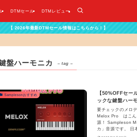
ル
DTMセール
DTMレビュー
26年最新DTMセール情報はこちらから！】
鍵盤ハーモニカ
– tag –
【50%OFFセール
Samplesonおすすめ
ックな鍵盤ハー
要チェックのメロディカ音
Melox Pro はこ
源！ Sampleso
カ」音源です。 日