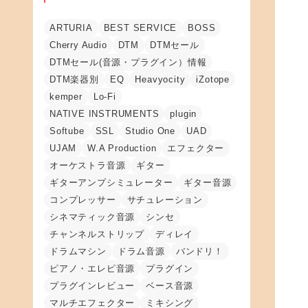
ARTURIA
BEST SERVICE
BOSS
Cherry Audio
DTM
DTMセール
DTMセール(音源・プラグイン）情報
DTM楽器別
EQ
Heavyocity
iZotope
kemper
Lo-Fi
NATIVE INSTRUMENTS
plugin
Softube
SSL
Studio One
UAD
UJAM
W.A Production
エフェクター
オーケストラ音源
ギター
ギターアンプシミュレーター
ギター音源
コンプレッサー
サチュレーション
シネマティック音源
シンセ
チャンネルストリップ
ディレイ
ドラムマシン
ドラム音源
バンドリ！
ピアノ・エレピ音源
プラグイン
プラグインレビュー
ベース音源
マルチエフェクター
ミキシング