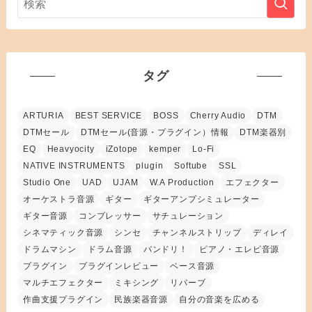
タグ
ARTURIA
BEST SERVICE
BOSS
Cherry Audio
DTM
DTMセール
DTMセール(音源・プラグイン）情報
DTM楽器別
EQ
Heavyocity
iZotope
kemper
Lo-Fi
NATIVE INSTRUMENTS
plugin
Softube
SSL
Studio One
UAD
UJAM
W.A Production
エフェクター
オーケストラ音源
ギター
ギターアンプシミュレーター
ギター音源
コンプレッサー
サチュレーション
シネマティック音源
シンセ
チャンネルストリップ
ディレイ
ドラムマシン
ドラム音源
バンドリ！
ピアノ・エレピ音源
プラグイン
プラグインレビュー
ベース音源
マルチエフェクター
ミキシング
リバーブ
作曲支援プラグイン
民族楽器音源
自分の音楽を広める