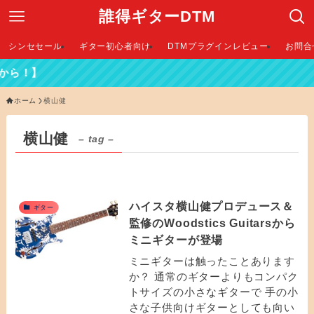
誰得ギターDTM
シンセセール
ギター初心者向け
DTMプラグインレビュー
お問合
ら！】
ホーム
横山健
横山健
– tag –
ハイスタ横山健プロデュース＆
ギター
監修のWoodstics Guitarsから
ミニギターが登場
ミニギターは触ったことあります
か？ 通常のギターよりもコンパク
トサイズの小さなギターで 手の小
さな子供向けギターとしても向い