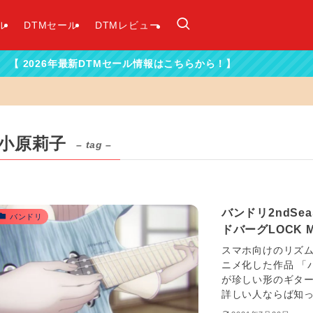
ル
DTMセール
DTMレビュー
26年最新DTMセール情報はこちらから！】
小原莉子
– tag –
バンドリ2ndS
バンドリ
ドバーグLOCK MO
スマホ向けのリズ
ニメ化した作品 「バ
が珍しい形のギター
詳しい人ならば知っ