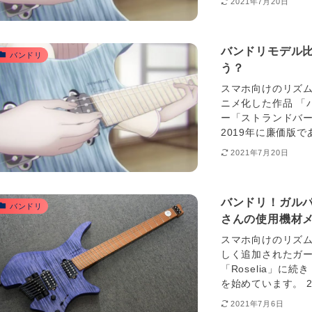
2021年7月20日
バンドリモデル
バンドリ
う？
スマホ向けのリズ
ニメ化した作品 「
ー「ストランドバー
2019年に廉価版である「
2021年7月20日
バンドリ！ガルパ！
バンドリ
さんの使用機材
スマホ向けのリズ
しく追加されたガールズバ
「Roselia」に続
を始めています。 20
2021年7月6日