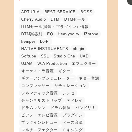
ARTURIA
BEST SERVICE
BOSS
Cherry Audio
DTM
DTMセール
DTMセール(音源・プラグイン）情報
DTM楽器別
EQ
Heavyocity
iZotope
kemper
Lo-Fi
NATIVE INSTRUMENTS
plugin
Softube
SSL
Studio One
UAD
UJAM
W.A Production
エフェクター
オーケストラ音源
ギター
ギターアンプシミュレーター
ギター音源
コンプレッサー
サチュレーション
シネマティック音源
シンセ
チャンネルストリップ
ディレイ
ドラムマシン
ドラム音源
バンドリ！
ピアノ・エレピ音源
プラグイン
プラグインレビュー
ベース音源
マルチエフェクター
ミキシング