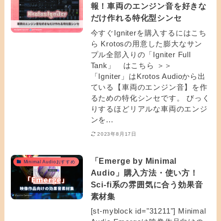
報！車両のエンジン音を好きな
だけ作れる特化型シンセ
今すぐIgniterを購入するにはこち
ら Krotosの用意した膨大なサン
プル全部入りの「Igniter Full
Tank」 はこちら ＞＞
「Igniter」はKrotos Audioから出
ている【車両のエンジン音】を作
るための特化シンセです。 びっく
りするほどリアルな車両のエンジ
ンを...
2023年8月17日
「Emerge by Minimal
Minimal Audioおすすめ
Audio」購入方法・使い方！
Sci-fi系の雰囲気に合う効果音
素材集
[st-myblock id="31211"] Minimal