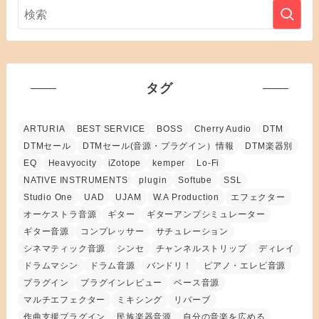
タグ
ARTURIA
BEST SERVICE
BOSS
Cherry Audio
DTM
DTMセール
DTMセール(音源・プラグイン）情報
DTM楽器別
EQ
Heavyocity
iZotope
kemper
Lo-Fi
NATIVE INSTRUMENTS
plugin
Softube
SSL
Studio One
UAD
UJAM
W.A Production
エフェクター
オーケストラ音源
ギター
ギターアンプシミュレーター
ギター音源
コンプレッサー
サチュレーション
シネマティック音源
シンセ
チャンネルストリップ
ディレイ
ドラムマシン
ドラム音源
バンドリ！
ピアノ・エレピ音源
プラグイン
プラグインレビュー
ベース音源
マルチエフェクター
ミキシング
リバーブ
作曲支援プラグイン
民族楽器音源
自分の音楽を広める