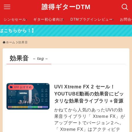
誰得ギターDTM
シンセセール
ギター初心者向け
DTMプラグインレビュー
お問合
こちらから！】
ホーム
効果音
効果音
– tag –
UVI Xtreme FX 2 セール！
UVI おすすめ
YOUTUBE動画の効果音にピッ
タリな効果音ライブラリ＋音源
かねてから人気のあったUVIの効
果音ライブラリ「 Xtreme FX」が
アップデートでバージョン２へ。
「 Xtreme FX」はアクティビテ