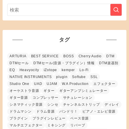
タグ
ARTURIA
BEST SERVICE
BOSS
Cherry Audio
DTM
DTMセール
DTMセール(音源・プラグイン）情報
DTM楽器別
EQ
Heavyocity
iZotope
kemper
Lo-Fi
NATIVE INSTRUMENTS
plugin
Softube
SSL
Studio One
UAD
UJAM
W.A Production
エフェクター
オーケストラ音源
ギター
ギターアンプシミュレーター
ギター音源
コンプレッサー
サチュレーション
シネマティック音源
シンセ
チャンネルストリップ
ディレイ
ドラムマシン
ドラム音源
バンドリ！
ピアノ・エレピ音源
プラグイン
プラグインレビュー
ベース音源
マルチエフェクター
ミキシング
リバーブ