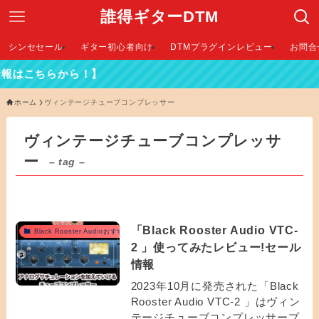
誰得ギターDTM
シンセセール
ギター初心者向け
DTMプラグインレビュー
お問合
報はこちらから！】
ホーム
ヴィンテージチューブコンプレッサー
ヴィンテージチューブコンプレッサ
ー
– tag –
「Black Rooster Audio VTC-
Black Rooster Audioおすすめ
2 」使ってみたレビュー!セール
情報
2023年10月に発売された「Black
Rooster Audio VTC-2 」はヴィン
テージチューブコンプレッサープ