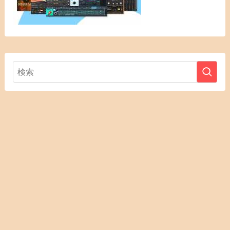
お問合せ・
DTM用語解
プライバシ
メニュー
HOME
DTMセール
運営者情報
レビュー依
トップへ
説
ーポリシー
頼
DTMセール会場はこちら
©
@2011–2025 guitar-type.com