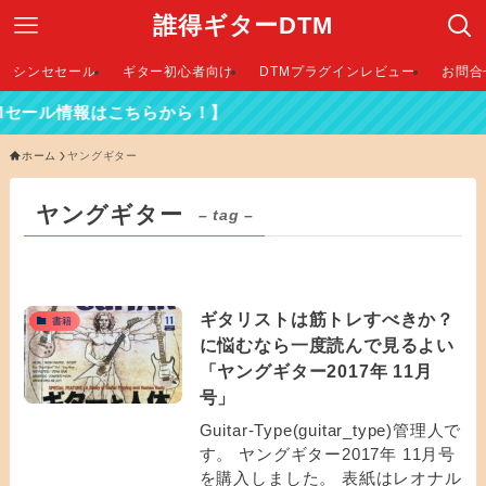
誰得ギターDTM
シンセセール
ギター初心者向け
DTMプラグインレビュー
お問合
セール情報はこちらから！】
ホーム
ヤングギター
ヤングギター
– tag –
ギタリストは筋トレすべきか？
書籍
に悩むなら一度読んで見るよい
「ヤングギター2017年 11月
号」
Guitar-Type(guitar_type)管理人で
す。 ヤングギター2017年 11月号
を購入しました。 表紙はレオナル