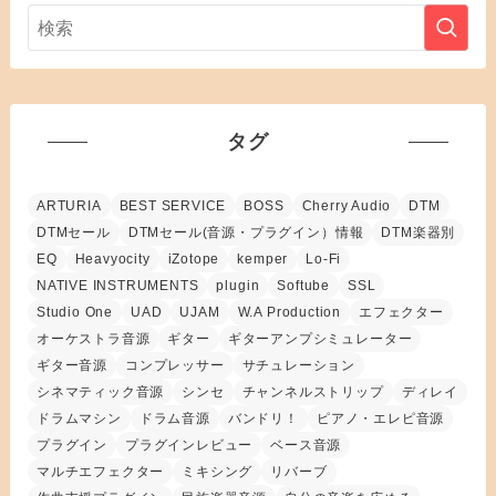
タグ
ARTURIA
BEST SERVICE
BOSS
Cherry Audio
DTM
DTMセール
DTMセール(音源・プラグイン）情報
DTM楽器別
EQ
Heavyocity
iZotope
kemper
Lo-Fi
NATIVE INSTRUMENTS
plugin
Softube
SSL
Studio One
UAD
UJAM
W.A Production
エフェクター
オーケストラ音源
ギター
ギターアンプシミュレーター
ギター音源
コンプレッサー
サチュレーション
シネマティック音源
シンセ
チャンネルストリップ
ディレイ
ドラムマシン
ドラム音源
バンドリ！
ピアノ・エレピ音源
プラグイン
プラグインレビュー
ベース音源
マルチエフェクター
ミキシング
リバーブ