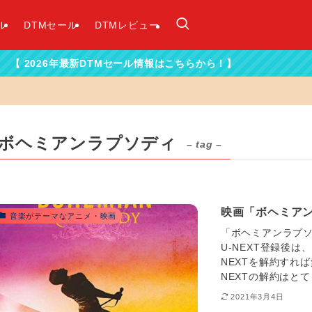
ル
DTMセール
DTMレビュー
6年最新DTMセール情報はこちらから！】
ボヘミアンラプソディ
– tag –
映画「ボヘミア
音楽がテーマなアニメ・映画
「ボヘミアンラプソ
U-NEXT登録後は
NEXTを解約すれ
NEXTの解約はとて
2021年3月4日