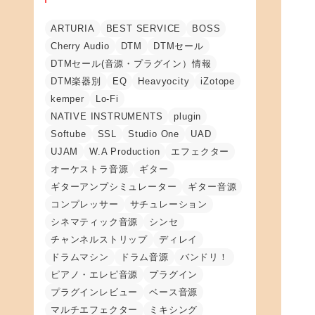
ARTURIA
BEST SERVICE
BOSS
Cherry Audio
DTM
DTMセール
DTMセール(音源・プラグイン）情報
DTM楽器別
EQ
Heavyocity
iZotope
kemper
Lo-Fi
NATIVE INSTRUMENTS
plugin
Softube
SSL
Studio One
UAD
UJAM
W.A Production
エフェクター
オーケストラ音源
ギター
ギターアンプシミュレーター
ギター音源
コンプレッサー
サチュレーション
シネマティック音源
シンセ
チャンネルストリップ
ディレイ
ドラムマシン
ドラム音源
バンドリ！
ピアノ・エレピ音源
プラグイン
プラグインレビュー
ベース音源
マルチエフェクター
ミキシング