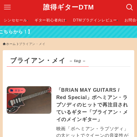
誰得ギターDTM
シンセセール
ギター初心者向け
DTMプラグインレビュー
お問合
ちらから！】
ホーム
ブライアン・メイ
ブライアン・メイ
– tag –
「BRIAN MAY GUITARS /
ギター
Red Special」ボヘミアン・ラ
プソディのヒットで再注目され
ているギター「ブライアン・メ
イのメインギター」
映画「ボヘミアン・ラプソディ」
の大ヒットでクイーンの音楽性が