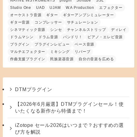
NATIVE INSTRUMENTS
plugin
Softube
SSL
Studio One
UAD
UJAM
W.A Production
エフェクター
オーケストラ音源
ギター
ギターアンプシミュレーター
ギター音源
コンプレッサー
サチュレーション
シネマティック音源
シンセ
チャンネルストリップ
ディレイ
ドラムマシン
ドラム音源
バンドリ！
ピアノ・エレピ音源
プラグイン
プラグインレビュー
ベース音源
マルチエフェクター
ミキシング
リバーブ
作曲支援プラグイン
民族楽器音源
自分の音楽を広める
DTMプラグイン
【2026年6月厳選】DTMプラグインセール！使
いたくなる新作から特価まで！
iZotope セール2026はいつまで？おすすめの選
び方を解説