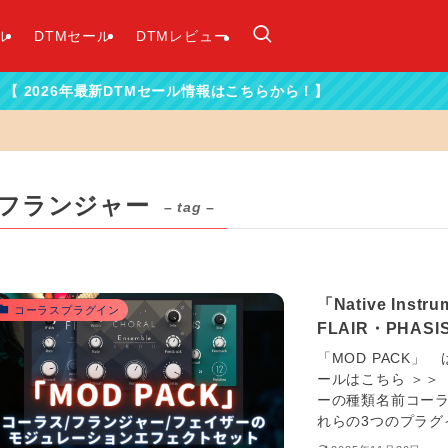
ル
DTMセール
DTMレビュー
最新DTMセール情報はこちらから！】
フランジャー
– tag –
「Native Ins
コーラスプラグイン
FLAIR・PHA
「MOD PACK」 はこ
ールはこちら ＞＞ 「N
ーの種類名前コーラス
れらの3つのプラグ