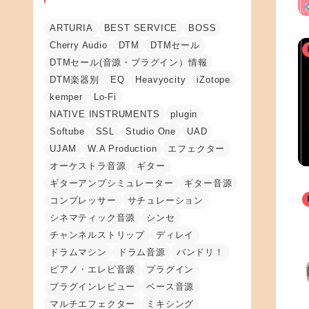
ARTURIA
BEST SERVICE
BOSS
Cherry Audio
DTM
DTMセール
DTMセール(音源・プラグイン）情報
DTM楽器別
EQ
Heavyocity
iZotope
kemper
Lo-Fi
NATIVE INSTRUMENTS
plugin
Softube
SSL
Studio One
UAD
UJAM
W.A Production
エフェクター
オーケストラ音源
ギター
ギターアンプシミュレーター
ギター音源
コンプレッサー
サチュレーション
シネマティック音源
シンセ
チャンネルストリップ
ディレイ
ドラムマシン
ドラム音源
バンドリ！
ピアノ・エレピ音源
プラグイン
プラグインレビュー
ベース音源
マルチエフェクター
ミキシング