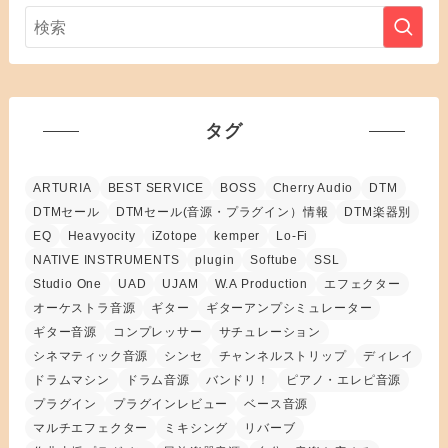
タグ
ARTURIA
BEST SERVICE
BOSS
Cherry Audio
DTM
DTMセール
DTMセール(音源・プラグイン）情報
DTM楽器別
EQ
Heavyocity
iZotope
kemper
Lo-Fi
NATIVE INSTRUMENTS
plugin
Softube
SSL
Studio One
UAD
UJAM
W.A Production
エフェクター
オーケストラ音源
ギター
ギターアンプシミュレーター
ギター音源
コンプレッサー
サチュレーション
シネマティック音源
シンセ
チャンネルストリップ
ディレイ
ドラムマシン
ドラム音源
バンドリ！
ピアノ・エレピ音源
プラグイン
プラグインレビュー
ベース音源
マルチエフェクター
ミキシング
リバーブ