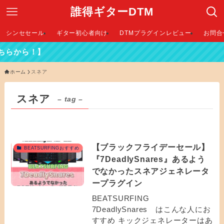
誰得ギターDTM
シンセセール
ギター初心者向け
DTMプラグインレビュー
お問合
らから！】
ホーム
スネア
スネア
– tag –
【ブラックフライデーセール】
BEATSURFINGおすすめ
『7DeadlySnares』あるよう
でなかったスネアジェネレータ
ープラグイン
BEATSURFING
7DeadlySnares はこんな人にお
すすめ キックジェネレーターはあ