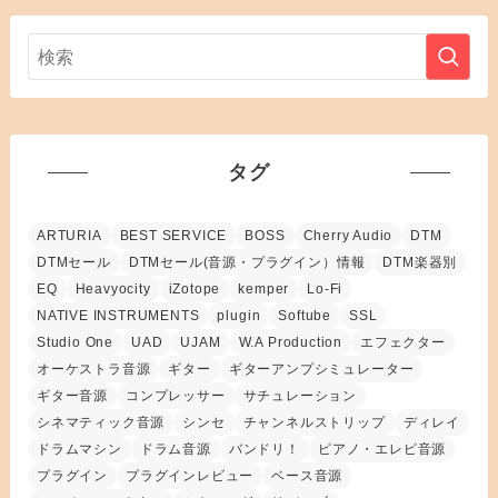
タグ
ARTURIA
BEST SERVICE
BOSS
Cherry Audio
DTM
DTMセール
DTMセール(音源・プラグイン）情報
DTM楽器別
EQ
Heavyocity
iZotope
kemper
Lo-Fi
NATIVE INSTRUMENTS
plugin
Softube
SSL
Studio One
UAD
UJAM
W.A Production
エフェクター
オーケストラ音源
ギター
ギターアンプシミュレーター
ギター音源
コンプレッサー
サチュレーション
シネマティック音源
シンセ
チャンネルストリップ
ディレイ
ドラムマシン
ドラム音源
バンドリ！
ピアノ・エレピ音源
プラグイン
プラグインレビュー
ベース音源