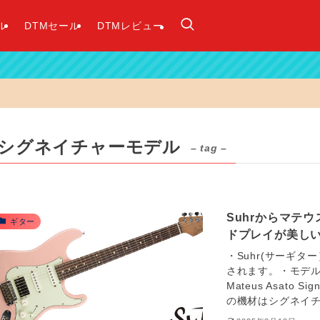
ル
DTMセール
DTMレビュー
シグネイチャーモデル
– tag –
Suhrからマテ
ギター
ドプレイが美し
・Suhr(サーギ
されます。・モデルは2種類
Mateus Asato S
の機材はシグネイチャ