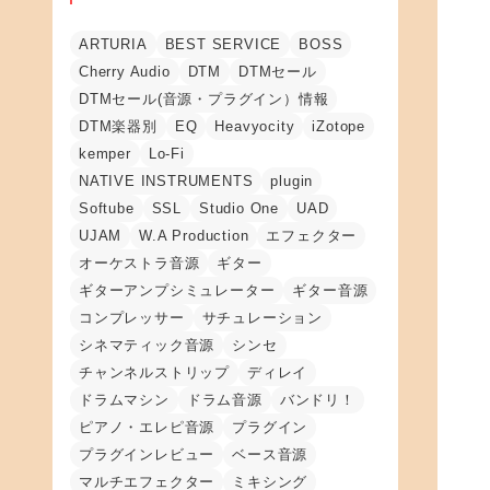
ARTURIA
BEST SERVICE
BOSS
Cherry Audio
DTM
DTMセール
DTMセール(音源・プラグイン）情報
DTM楽器別
EQ
Heavyocity
iZotope
kemper
Lo-Fi
NATIVE INSTRUMENTS
plugin
Softube
SSL
Studio One
UAD
UJAM
W.A Production
エフェクター
オーケストラ音源
ギター
ギターアンプシミュレーター
ギター音源
コンプレッサー
サチュレーション
シネマティック音源
シンセ
チャンネルストリップ
ディレイ
ドラムマシン
ドラム音源
バンドリ！
ピアノ・エレピ音源
プラグイン
プラグインレビュー
ベース音源
マルチエフェクター
ミキシング