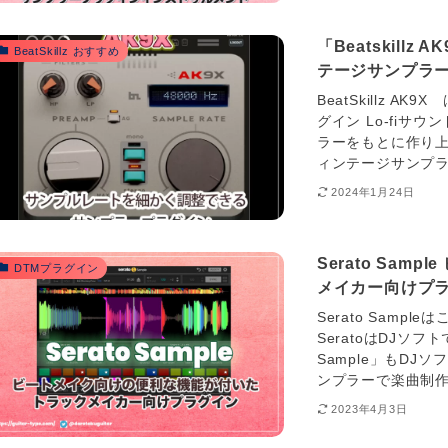
「Beatskil
BeatSkillz おすすめ
テージサンプラ
BeatSkillz AK
グイン Lo-fi
ラーをもとに作り上
ィンテージサンプラ
2024年1月24日
Serato Sa
DTMプラグイン
メイカー向けプ
Serato Sampl
SeratoはDJソフト
Sample」もDJソ
ンプラーで楽曲制作に使えま
2023年4月3日