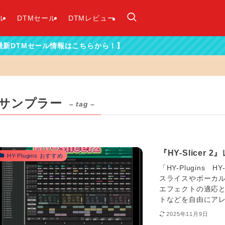
ル
DTMセール
DTMレビュー
ール情報はこちらから！】
サンプラー
– tag –
『HY-Slice
HY-Plugins おすすめ
「HY-Plugins
スライスやボーカ
エフェクトの適応と
トなどを自由にアレ
2025年11月9日