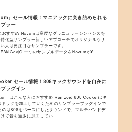
n Novum』セール情報！マニアックに突き詰められる
ンプラー
人におすすめ Novumは高度なグラニュラーシンセシスを
ー特化型サンプラー新しいアプローチでオリジナルなサ
たい人は要注目なサンプラーです。
be/gqE3kIGdvjQ 一つのサンプルデータをNovumが6...
8 Cooker セール情報！808キックサウンドを自在に
ープラグイン
ooker はこんな人におすすめ Ramzoid 808 Cookerはキ
808のキックを加工していくためのサンプラープラグインで
るのは808をベースにしたサウンドで、マルチバンドデ
けて音を過激に加工してい...