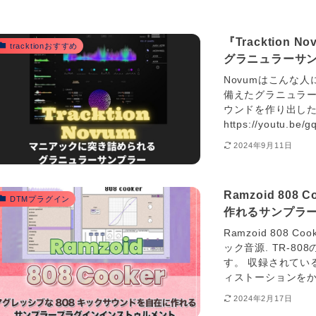
『Tracktio
tracktionおすすめ
グラニュラーサ
Novumはこんな
備えたグラニュラ
ウンドを作り出し
https://youtu.
2024年9月11日
Ramzoid 80
DTMプラグイン
作れるサンプラ
Ramzoid 808 C
ック音源. TR-
す。 収録されてい
ィストーションをか
2024年2月17日