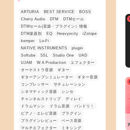
ARTURIA
BEST SERVICE
BOSS
Cherry Audio
DTM
DTMセール
DTMセール(音源・プラグイン）情報
DTM楽器別
EQ
Heavyocity
iZotope
kemper
Lo-Fi
NATIVE INSTRUMENTS
plugin
Softube
SSL
Studio One
UAD
UJAM
W.A Production
エフェクター
オーケストラ音源
ギター
ギターアンプシミュレーター
ギター音源
コンプレッサー
サチュレーション
シネマティック音源
シンセ
チャンネルストリップ
ディレイ
ドラムマシン
ドラム音源
バンドリ！
ピアノ・エレピ音源
プラグイン
プラグインレビュー
ベース音源
マルチエフェクター
ミキシング