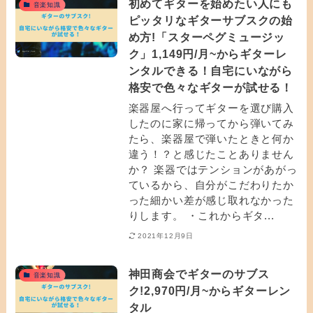
初めてギターを始めたい人にも
音楽知識
ピッタリなギターサブスクの始
め方!「スターペグミュージッ
ク」1,149円/月~からギターレ
ンタルできる！自宅にいながら
格安で色々なギターが試せる！
楽器屋へ行ってギターを選び購入
したのに家に帰ってから弾いてみ
たら、楽器屋で弾いたときと何か
違う！？と感じたことありません
か？ 楽器ではテンションがあがっ
ているから、自分がこだわりたか
った細かい差が感じ取れなかった
りします。 ・これからギタ...
2021年12月9日
神田商会でギターのサブス
音楽知識
ク!2,970円/月~からギターレン
タル