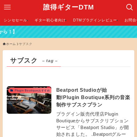
誰得ギターDTM
シンセセール
ギター初心者向け
DTMプラグインレビュー
お問合
】
ホーム
サブスク
サブスク
– tag –
Beatport Studioが始
Plugin Boutiqueおすすめ
動!Plugin Boutique系列の音楽
制作サブスクプラン
プラグイン販売代理店Plugin
Boutiqueからサブスクリプション
サービス「Beatport Studio」が開
始されました。 .Beatportグルー